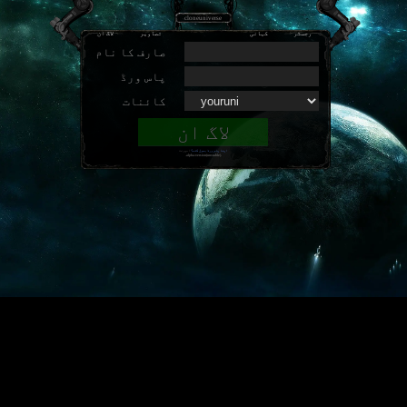
cloneuniverse
رجسٹر
کہانی
تصاویر
لاگ ان
صارف کا نام
پاس ورڈ
کائنات
اپنا پاس ورڈ بھول گئے؟
امپرنٹ
.alpha-version(unstable).