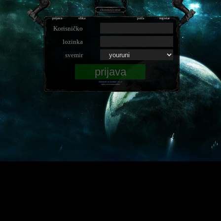
cloneuniverse
prijava
slika
priča
registar
Korisničko
lozinka
svemir
Zaboravili ste lozinku?
otisak
.alpha-version(unstable).