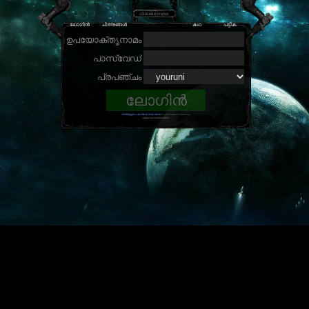
cloneuniverse
ലോഗിൻ
ചിത്രങ്ങൾ
കഥ
പട്ടിക
ഉപയോക്തൃനാമം
പാസ്വേഡ്
പ്രപഞ്ചം
നിങ്ങളുടെ പാസ്‌വേഡ് മറന്നോ?
പസാധകസംബന്ധം
.alpha-version(unstable).