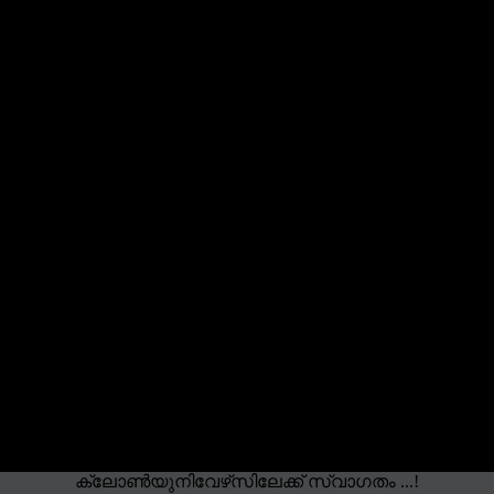
ക്ലോൺ‌യുനിവേഴ്‌സിലേക്ക് സ്വാഗതം ...!