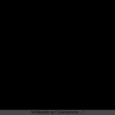
Wëllkomm op Cloneuniverse ...!