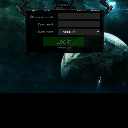
cloneuniverse
Login
Fotoen
Geschicht
aschreiwen
Benotzernumm
Passwuert
Universum
Passwuert vergiess?
Opdrock
.alpha-version(unstable).