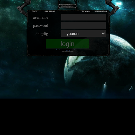
cloneuniverse
login
mga larawan
kuwento
magparehistro
username
password
daigdig
Nakalimutan mo ang iyong password?
bakas
.alpha-version(unstable).