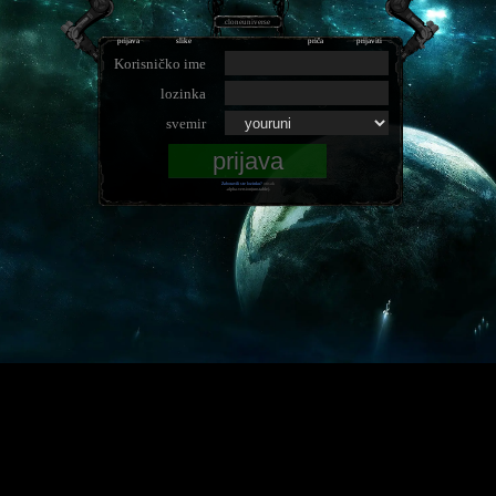
cloneuniverse
prijava
slike
priča
prijaviti
Korisničko ime
lozinka
svemir
Zaboravili ste lozinku?
otisak
.alpha-version(unstable).